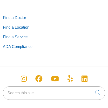
Find a Doctor
Find a Location
Find a Service
ADA Compliance
Follow us on Instagram
Follow us on Facebook
Follow us on You
Follow us on
Follow u
Search this site
Cli